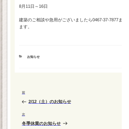
8月11日～16日
建築のご相談や急用がございましたら0467-37-7877
ます。
カ
お知らせ
テ
ゴ
リ
ー
投
前
前
稿
の
2/12（土）のお知らせ
ナ
投
ビ
稿
次
次
ゲ
の
冬季休業のお知らせ
投