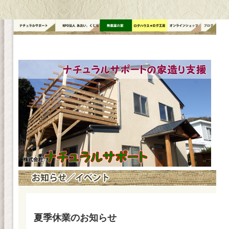
コ
ン
テ
ン
ツ
へ
ス
キ
ッ
プ
夏季休業のお知らせ