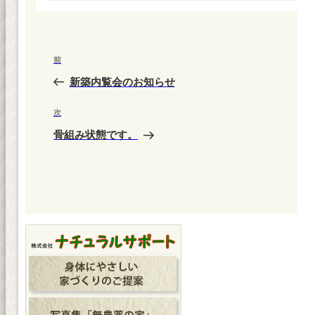
リ
ー
投
前
前
稿
の
新築内覧会のお知らせ
ナ
投
ビ
稿
次
次
ゲ
の
骨組み状態です。
投
ー
稿
シ
ョ
ン