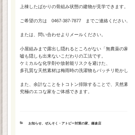
上棟したばかりの骨組み状態の建物が見学できます。
ご希望の方は 0467-387-7877 までご連絡ください。
または、問い合わせよりメールください。
小屋組みまで露出し隠れるところがない「無農薬の家」
嘘も隠しも出来ないこだわりの工法です。
ケミカルな化学剤や放射能リスクを避けた、
多孔質な天然素材は梅雨時の洗濯物もバッチリ乾かしま
また、余計なことをトコトン排除することで、天然素材
究極のエコな家をご体感できます。
カ
お知らせ
、
ぜんそく・アトピー対策の家
、
鎌倉店
テ
ゴ