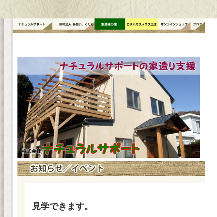
コ
ン
テ
ン
ツ
へ
ス
キ
ッ
プ
見学できます。