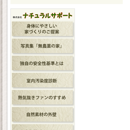
シ
ョ
ン