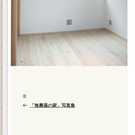
投
前
前
稿
の
「無農薬の家」写真集
ナ
投
ビ
稿
ゲ
ー