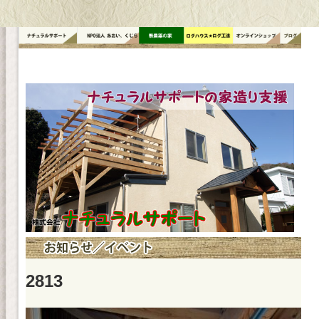
コ
ン
テ
ン
ツ
へ
ス
キ
ッ
プ
2813