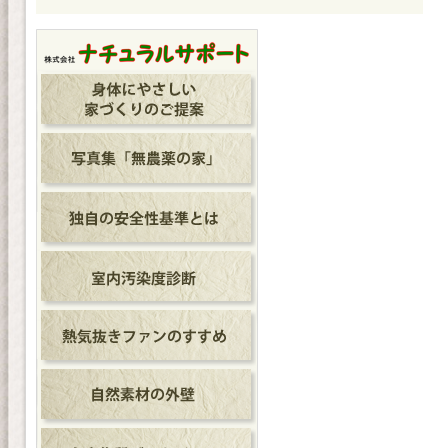
シ
ョ
ン