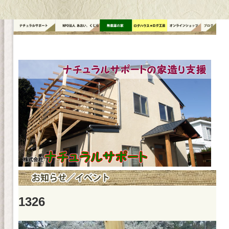
コ
ン
テ
ン
ツ
へ
ス
キ
ッ
プ
1326