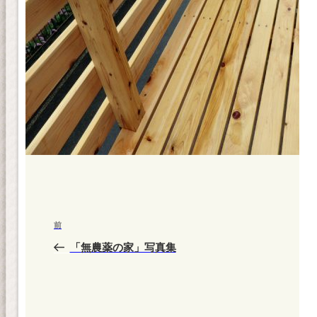
投
前
前
稿
の
「無農薬の家」写真集
ナ
投
ビ
稿
ゲ
ー